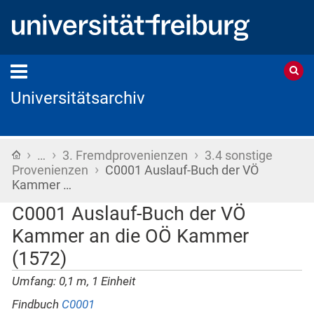
Universitätsarchiv
›
›
›
Startseite
…
3. Fremdprovenienzen
3.4 sonstige
›
Provenienzen
C0001 Auslauf-Buch der VÖ
Kammer …
C0001 Auslauf-Buch der VÖ
Kammer an die OÖ Kammer
(1572)
Umfang: 0,1 m, 1 Einheit
Findbuch
C0001