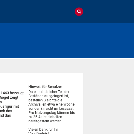
Hinweis für Benutzer
Da ein erheblicher Teil der
a 1463 bezeugt,
Bestände ausgelagert ist,
Siegel zeigt
bestellen Sie bitte die
n
Archivalien etwa eine Woche
tusfigur mit
vor der Einsicht im Lesesaal.
auch das
Pro Nutzungstag können bis
und das
zu 25 Akteneinheiten
bereitgestellt werden.
Vielen Dank für Ihr
Verständnis!