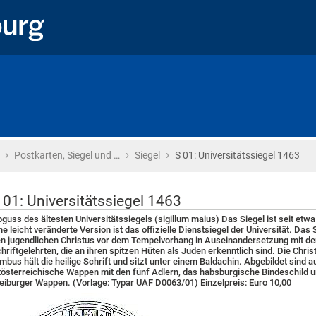
›
›
›
Startseite
Postkarten, Siegel und …
Siegel
S 01: Universitätssiegel 1463
 01: Universitätssiegel 1463
guss des ältesten Universitätssiegels (sigillum maius) Das Siegel ist seit etw
ne leicht veränderte Version ist das offizielle Dienstsiegel der Universität. Das 
n jugendlichen Christus vor dem Tempelvorhang in Auseinandersetzung mit de
hriftgelehrten, die an ihren spitzen Hüten als Juden erkenntlich sind. Die Chris
mbus hält die heilige Schrift und sitzt unter einem Baldachin. Abgebildet sind 
tösterreichische Wappen mit den fünf Adlern, das habsburgische Bindeschild 
eiburger Wappen. (Vorlage: Typar UAF D0063/01) Einzelpreis: Euro 10,00