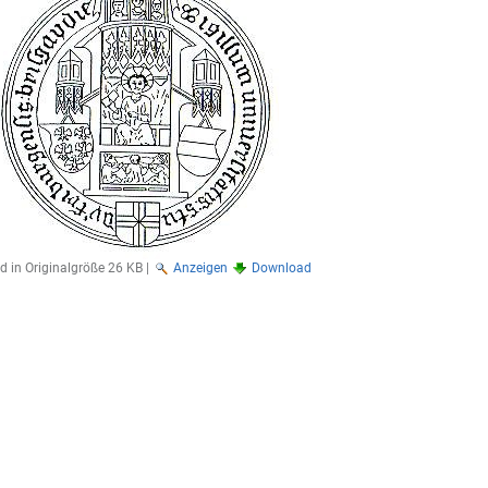
ld in Originalgröße
26 KB
|
Anzeigen
Download