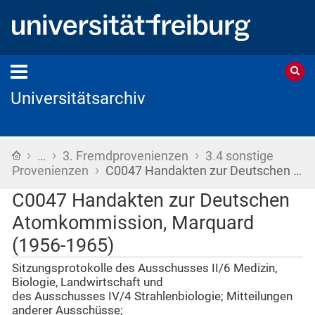
Universitätsarchiv
›
›
›
Startseite
…
3. Fremdprovenienzen
3.4 sonstige
›
Provenienzen
C0047 Handakten zur Deutschen …
C0047 Handakten zur Deutschen
Atomkommission, Marquard
(1956-1965)
Sitzungsprotokolle des Ausschusses II/6 Medizin,
Biologie, Landwirtschaft und
des Ausschusses IV/4 Strahlenbiologie; Mitteilungen
anderer Ausschüsse;