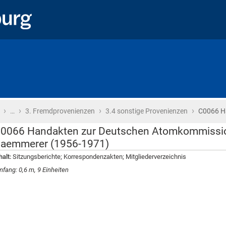
›
›
›
›
Startseite
…
3. Fremdprovenienzen
3.4 sonstige Provenienzen
C0066 H
0066 Handakten zur Deutschen Atomkommissi
aemmerer (1956-1971)
halt:
Sitzungsberichte; Korrespondenzakten; Mit­gliederverzeichnis
fang: 0,6 m, 9 Einheiten