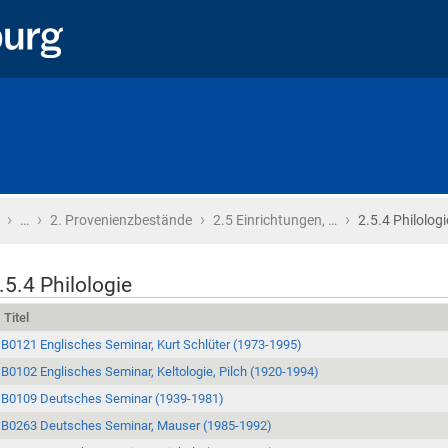
›
›
›
›
Startseite
…
2. Provenienzbestände
2.5 Einrichtungen, …
2.5.4 Philologi
.5.4 Philologie
Titel
B0121 Englisches Seminar, Kurt Schlüter (1973-1995)
B0102 Englisches Seminar, Keltologie, Pilch (1920-1994)
B0109 Deutsches Seminar (1939-1981)
B0263 Deutsches Seminar, Mauser (1985-1992)