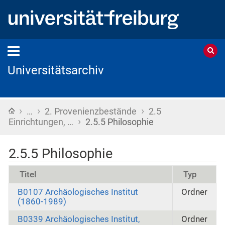
Universitätsarchiv
›
›
›
Startseite
…
2. Provenienzbestände
2.5
›
Einrichtungen, …
2.5.5 Philosophie
2.5.5 Philosophie
Titel
Typ
B0107 Archäologisches Institut
Ordner
(1860-1989)
B0339 Archäologisches Institut,
Ordner